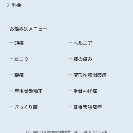
料金
お悩み別メニュー
頭痛
ヘルニア
肩こり
膝の痛み
腰痛
変形性膝関節症
産後骨盤矯正
坐骨神経痛
ぎっくり腰
脊椎管狭窄症
COPYRIGHT© 鵠沼松が岡接骨院 ALL RIGHTS RESERVED