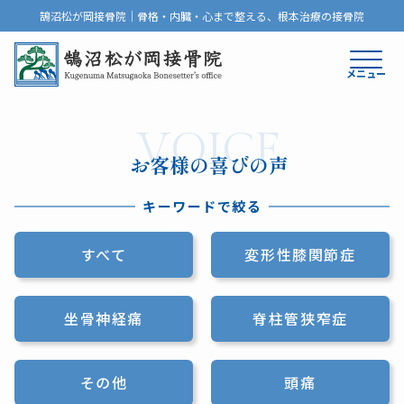
鵠沼松が岡接骨院｜骨格・内臓・心まで整える、根本治療の接骨院
メニュー
VOICE
お客様の喜びの声
キーワードで絞る
すべて
変形性膝関節症
坐骨神経痛
脊柱管狭窄症
その他
頭痛