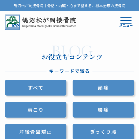
鵠沼松が岡接骨院｜骨格・内臓・心まで整える、根本治療の接骨院
メニュー
BLOG
お役立ちコンテンツ
キーワードで絞る
すべて
頭痛
肩こり
腰痛
産後骨盤矯正
ぎっくり腰