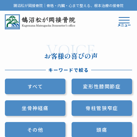
鵠沼松が岡接骨院｜骨格・内臓・心まで整える、根本治療の接骨院
メニュー
VOICE
お客様の喜びの声
キーワードで絞る
すべて
変形性膝関節症
坐骨神経痛
脊柱管狭窄症
その他
頭痛